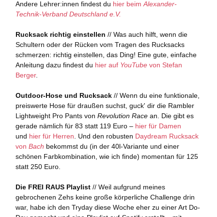
Andere Lehrer:innen findest du
hier beim
Alexander-
Technik-Verband Deutschland e.V.
Rucksack richtig einstellen
// Was auch hilft, wenn die
Schultern oder der Rücken vom Tragen des Rucksacks
schmerzen: richtig einstellen, das Ding! Eine gute, einfache
Anleitung dazu findest du
hier auf
YouTube
von Stefan
Berger
.
Outdoor-Hose und Rucksack
// Wenn du eine funktionale,
preiswerte Hose für draußen suchst, guck' dir die Rambler
Lightweight Pro Pants von
Revolution Race
an. Die gibt es
gerade nämlich für 83 statt 119 Euro –
hier für Damen
und
hier für Herren
. Und den robusten
Daydream Rucksack
von
Bach
bekommst du (in der 40l-Variante und einer
schönen Farbkombination, wie ich finde) momentan für 125
statt 250 Euro.
Die FREI RAUS Playlist
// Weil aufgrund meines
gebrochenen Zehs keine große körperliche Challenge drin
war, habe ich den Tryday diese Woche eher zu einer Art Do-