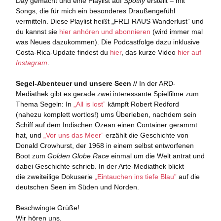
Day gemacht und eine Playlist auf
Spotify
erstellt – mit
Songs, die für mich ein besonderes Draußengefühl
vermitteln. Diese Playlist heißt „FREI RAUS Wanderlust” und
du kannst sie
hier anhören und abonnieren
(wird immer mal
was Neues dazukommen). Die Podcastfolge dazu inklusive
Costa-Rica-Update findest du
hier
, das kurze Video
hier auf
Instagram
.
Segel-Abenteuer und unsere Seen
// In der ARD-
Mediathek gibt es gerade zwei interessante Spielfilme zum
Thema Segeln: In
„All is lost”
kämpft Robert Redford
(nahezu komplett wortlos!) ums Überleben, nachdem sein
Schiff auf dem Indischen Ozean einen Container gerammt
hat, und
„Vor uns das Meer”
erzählt die Geschichte von
Donald Crowhurst, der 1968 in einem selbst entworfenen
Boot zum
Golden Globe Race
einmal um die Welt antrat und
dabei Geschichte schrieb. In der Arte-Mediathek blickt
die zweiteilige Dokuserie
„Eintauchen ins tiefe Blau”
auf die
deutschen Seen im Süden und Norden.
Beschwingte Grüße!
Wir hören uns.