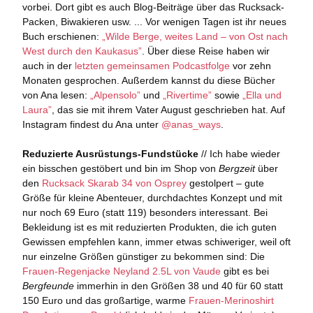
vorbei. Dort gibt es auch Blog-Beiträge über das Rucksack-
Packen, Biwakieren usw. ... Vor wenigen Tagen ist ihr neues
Buch erschienen:
„Wilde Berge, weites Land – von Ost nach
West durch den Kaukasus”
. Über diese Reise haben wir
auch in der
letzten gemeinsamen Podcastfolge
vor zehn
Monaten gesprochen. Außerdem kannst du diese Bücher
von Ana lesen:
„Alpensolo”
und
„Rivertime”
sowie
„Ella und
Laura”
, das sie mit ihrem Vater August geschrieben hat. Auf
Instagram findest du Ana unter
@anas_ways
.
Reduzierte Ausrüstungs-Fundstücke
// Ich habe wieder
ein bisschen gestöbert und bin im Shop von
Bergzeit
über
den
Rucksack Skarab 34 von Osprey
gestolpert – gute
Größe für kleine Abenteuer, durchdachtes Konzept und mit
nur noch 69 Euro (statt 119) besonders interessant. Bei
Bekleidung ist es mit reduzierten Produkten, die ich guten
Gewissen empfehlen kann, immer etwas schiweriger, weil oft
nur einzelne Größen günstiger zu bekommen sind: Die
Frauen-Regenjacke Neyland 2.5L von Vaude
gibt es bei
Bergfeunde
immerhin in den Größen 38 und 40 für 60 statt
150 Euro und das großartige, warme
Frauen-Merinoshirt