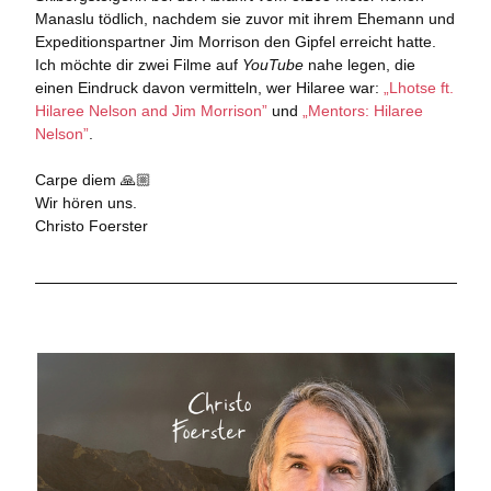
Manaslu tödlich, nachdem sie zuvor mit ihrem Ehemann und
Expeditionspartner Jim Morrison den Gipfel erreicht hatte.
Ich möchte dir zwei Filme auf
YouTube
nahe legen, die
einen Eindruck davon vermitteln, wer Hilaree war:
„Lhotse ft.
Hilaree Nelson and Jim Morrison”
und
„Mentors: Hilaree
Nelson”
.
Carpe diem
🙏🏼
Wir hören uns.
Christo Foerster