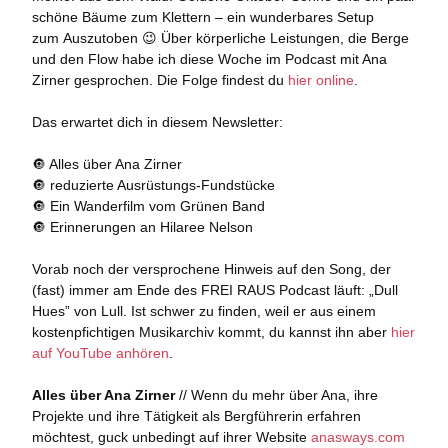
schöne Bäume zum Klettern – ein wunderbares Setup
zum Auszutoben 😉 Über körperliche Leistungen, die Berge
und den Flow habe ich diese Woche im Podcast mit Ana
Zirner gesprochen. Die Folge findest du
hier online
.
Das erwartet dich in diesem Newsletter:
🔘 A
lles über Ana Zirner
🔘 reduzierte Ausrüstungs-
Fundstücke
🔘 Ein Wanderfilm vom Grünen Band
🔘 Erinnerungen an Hilaree Nelson
Vorab noch der versprochene Hinweis auf den Song, der
(fast) immer am Ende des FREI RAUS Podcast läuft: „Dull
Hues” von Lull. Ist schwer zu finden, weil er aus einem
kostenpfichtigen Musikarchiv kommt, du kannst ihn aber
hier
auf YouTube anhören
.
Alles über Ana Zirner
// Wenn du mehr über Ana, ihre
Projekte und ihre Tätigkeit als Bergführerin erfahren
möchtest, guck unbedingt auf ihrer Website
anasways.com