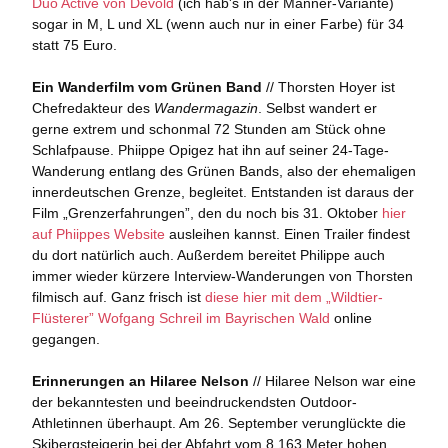
Duo Active von Devold
(ich hab's in der Männer-Variante)
sogar in M, L und XL (wenn auch nur in einer Farbe) für 34
statt 75 Euro.
Ein Wanderfilm vom Grünen Band
// Thorsten Hoyer ist
Chefredakteur des
Wandermagazin
. Selbst wandert er
gerne extrem und schonmal 72 Stunden am Stück ohne
Schlafpause. Phiippe Opigez hat ihn auf seiner 24-Tage-
Wanderung entlang des Grünen Bands, also der ehemaligen
innerdeutschen Grenze, begleitet. Entstanden ist daraus der
Film „Grenzerfahrungen”, den du noch bis 31. Oktober
hier
auf Phiippes Website
ausleihen kannst. Einen Trailer findest
du dort natürlich auch. Außerdem bereitet Philippe auch
immer wieder kürzere Interview-Wanderungen von Thorsten
filmisch auf. Ganz frisch ist
diese hier mit dem „Wildtier-
Flüsterer” Wofgang Schreil im Bayrischen Wald
online
gegangen.
Erinnerungen an Hilaree Nelson
// Hilaree Nelson war eine
der bekanntesten und beeindruckendsten Outdoor-
Athletinnen überhaupt. Am 26. September verunglückte die
Skibergsteigerin bei der Abfahrt vom 8.163 Meter hohen