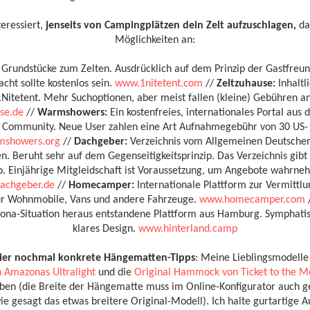
eressiert,
jenseits von Campingplätzen dein Zelt aufzuschlagen,
dan
Möglichkeiten an:
 Grundstücke zum Zelten. Ausdrücklich auf dem Prinzip der Gastfreu
acht sollte kostenlos sein.
www.1nitetent.com
//
Zeltzuhause:
Inhaltl
1Nitetent. Mehr Suchoptionen, aber meist fallen (kleine) Gebühren an
se.de
//
Warmshowers:
Ein kostenfreies, internationales Portal aus
Community. Neue User zahlen eine Art Aufnahmegebühr von 30 US-
showers.org
//
Dachgeber:
Verzeichnis vom Allgemeinen Deutschen
n. Beruht sehr auf dem Gegenseitigkeitsprinzip. Das Verzeichnis gibt 
o. Einjährige Mitgleidschaft ist Voraussetzung, um Angebote wahrne
achgeber.de
//
Homecamper:
Internationale Plattform zur Vermittlu
für Wohnmobile, Vans und andere Fahrzeuge.
www.homecamper.com
rona-Situation heraus entstandene Plattform aus Hamburg. Symphati
klares Design.
www.hinterland.camp
hier nochmal konkrete Hängematten-Tipps
: Meine Lieblingsmodelle
Amazonas Ultralight
und die
Original Hammock von Ticket to the 
ben (die Breite der Hängematte muss im Online-Konfigurator auch g
ie gesagt das etwas breitere Original-Modell). Ich halte gurtartige 