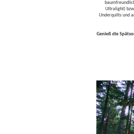
baumfreundlic
Ultralight) bzw
Underquilts und a
Genieß die Späts