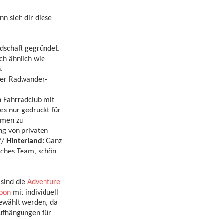
n sieh dir diese
ndschaft gegründet.
ich ähnlich wie
.
 der Radwander-
 Fahrradclub mit
es nur gedruckt für
hmen zu
ng von privaten
//
Hinterland:
Ganz
sches Team, schön
 sind die
Adventure
Moon
mit individuell
ewählt werden, da
Aufhängungen für