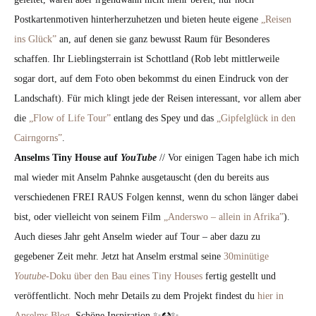
Postkartenmotiven hinterherzuhetzen und bieten heute eigene
„Reisen
ins Glück”
an, auf denen sie ganz bewusst Raum für Besonderes
schaffen. Ihr Lieblingsterrain ist Schottland (Rob lebt mittlerweile
sogar dort, auf dem Foto oben bekommst du einen Eindruck von der
Landschaft). Für mich klingt jede der Reisen interessant, vor allem aber
die
„Flow of Life Tour”
entlang des Spey und das
„Gipfelglück in den
Cairngorns”
.
Anselms Tiny House auf
YouTube
// Vor einigen Tagen habe ich mich
mal wieder mit Anselm Pahnke ausgetauscht (den du bereits aus
verschiedenen FREI RAUS Folgen kennst, wenn du schon länger dabei
bist, oder vielleicht von seinem Film
„Anderswo – allein in Afrika”
).
Auch dieses Jahr geht Anselm wieder auf Tour – aber dazu zu
gegebener Zeit mehr. Jetzt hat Anselm erstmal seine
30minütige
Youtube
-Doku über den Bau eines Tiny Houses
fertig gestellt und
veröffentlicht. Noch mehr Details zu dem Projekt findest du
hier in
Anselms Blog
. Schöne Inspiration ✨⚒️✨