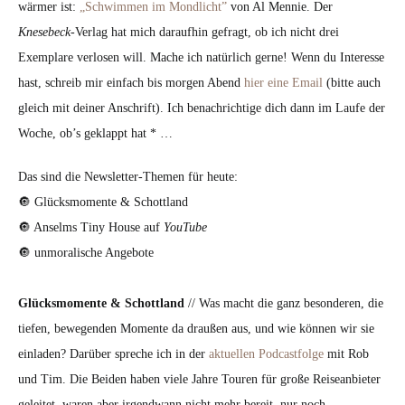
wärmer ist:
„Schwimmen im Mondlicht”
von Al Mennie. Der
Knesebeck
-Verlag hat mich daraufhin gefragt, ob ich nicht drei
Exemplare verlosen will. Mache ich natürlich gerne! Wenn du Interesse
hast, schreib mir einfach bis morgen Abend
hier eine Email
(bitte auch
gleich mit deiner Anschrift). Ich benachrichtige dich dann im Laufe der
Woche, ob’s geklappt hat * …
Das sind die Newsletter-Themen für heute:
🔘 Glücksmomente & Schottland
🔘 Anselms Tiny House auf
YouTube
🔘 unmoralische Angebote
Glücksmomente & Schottland
// Was macht die ganz besonderen, die
tiefen, bewegenden Momente da draußen aus, und wie können wir sie
einladen? Darüber spreche ich in der
aktuellen Podcastfolge
mit Rob
und Tim. Die Beiden haben viele Jahre Touren für große Reiseanbieter
geleitet, waren aber irgendwann nicht mehr bereit, nur noch