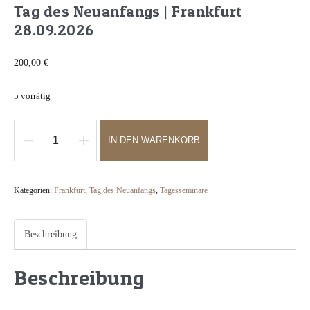
Tag des Neuanfangs | Frankfurt
28.09.2026
200,00
€
5 vorrätig
IN DEN WARENKORB
Tag
des
Neuanfangs
Kategorien:
Frankfurt
,
Tag des Neuanfangs
,
Tagesseminare
|
Frankfurt
Beschreibung
28.09.2026
Menge
Beschreibung