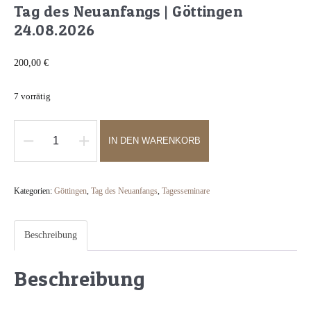
Tag des Neuanfangs | Göttingen
24.08.2026
200,00
€
7 vorrätig
IN DEN WARENKORB
Tag
des
Neuanfangs
Kategorien:
Göttingen
,
Tag des Neuanfangs
,
Tagesseminare
|
Göttingen
Beschreibung
24.08.2026
Menge
Beschreibung