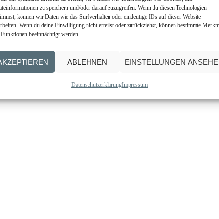
·
äteinformationen zu speichern und/oder darauf zuzugreifen. Wenn du diesen Technologien
CHRISTO FOERSTER | ABENTEUER & VERÄNDERUNG
timmst, können wir Daten wie das Surfverhalten oder eindeutige IDs auf dieser Website
arbeiten. Wenn du deine Einwilligung nicht erteilst oder zurückziehst, können bestimmte Merkm
 Funktionen beeinträchtigt werden.
AKZEPTIEREN
ABLEHNEN
EINSTELLUNGEN ANSEHE
Datenschutzerklärung
Impressum