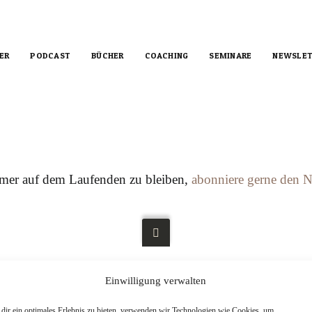
ER
PODCAST
BÜCHER
COACHING
SEMINARE
NEWSLET
immer auf dem Laufenden zu bleiben,
abonniere gerne den N
IMPRESSUM
Einwilligung verwalten
DATENSCHUTZ
dir ein optimales Erlebnis zu bieten, verwenden wir Technologien wie Cookies, um