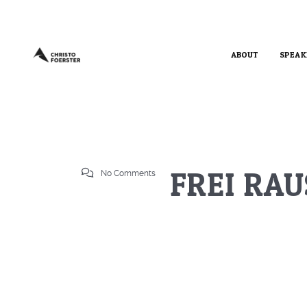
ABOUT
SPEAK
️FREI RA
No Comments