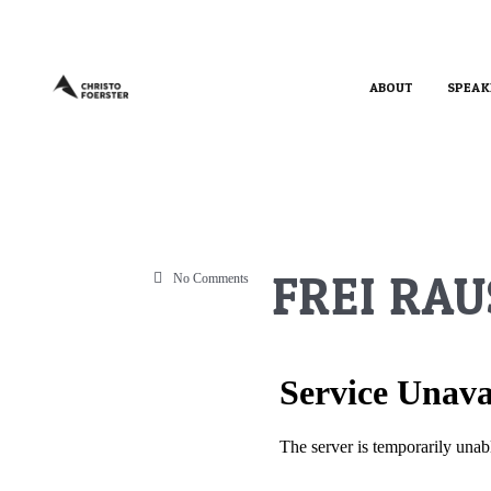
ABOUT
SPEAK
️FREI RA
No Comments