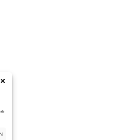
ale
N