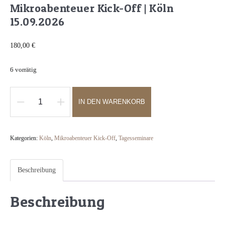
Mikroabenteuer Kick-Off | Köln
15.09.2026
180,00
€
6 vorrätig
IN DEN WARENKORB
Mikroabenteuer
Kick-
Off
Kategorien:
Köln
,
Mikroabenteuer Kick-Off
,
Tagesseminare
|
Köln
Beschreibung
15.09.2026
Menge
Beschreibung