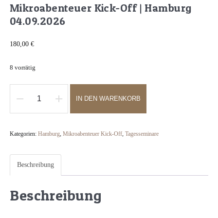
Mikroabenteuer Kick-Off | Hamburg
04.09.2026
180,00
€
8 vorrätig
IN DEN WARENKORB
Mikroabenteuer
Kick-
Off
Kategorien:
Hamburg
,
Mikroabenteuer Kick-Off
,
Tagesseminare
|
Hamburg
Beschreibung
04.09.2026
Menge
Beschreibung