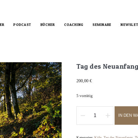
ER
PODCAST
BÜCHER
COACHING
SEMINARE
NEWSLET
Tag des Neuanfangs
200,00
€
5 vorrätig
IN DEN 
Tag
des
Neuanfangs
Kategorien:
Köln
,
Tag des Neuanfangs
,
T